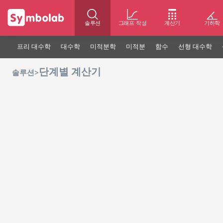
솔루션
그래프 작성
계산기
기하학
프리 대수학
대수학
미적분학
미적분
함수
선형 대수학
단계별 계산기
>
솔루션