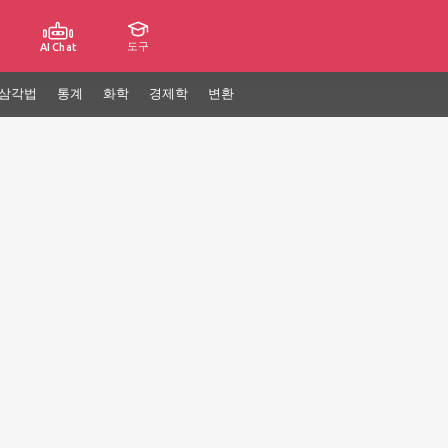
도구
AI Chat
삼각법
통계
화학
경제학
변환