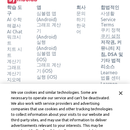
학습 도
앱
회사
합법적인
구
심볼랩 앱
문의
사생활
AI 수학
(Android)
하기
Service
그래프 계산
Terms
해결사
한국
쿠키 정책
기
AI Chat
어
쿠키 설정
워크시
(Android)
실행
저작권, 커
트
(Android)
뮤니티 지
치트 시
심볼랩 앱
침, DSA 및
트
(iOS)
기타 법적
계산기
그래프 계산
리소스
그래프
기 (iOS)
Learneo
계산기
실행 (iOS)
법률 센터
지오메
Learneo
트리 계
서비스 약
산기
We use cookies and similar technologies. Some are
관
솔루션
necessary to operate our service and can’t be deactivated.
확인
We also work with service providers and advertising
companies that use cookies and other tracking technologies
to collect information about your visits to our website and
Symbolab, a Learneo, Inc. business
third-party sites, and may use that information to deliver
© Learneo, Inc. 2024
advertisements relevant to your interests. This may be