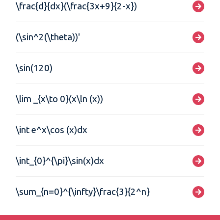
\frac{d}{dx}(\frac{3x+9}{2-x})
(\sin^2(\theta))'
\sin(120)
\lim _{x\to 0}(x\ln (x))
\int e^x\cos (x)dx
\int_{0}^{\pi}\sin(x)dx
\sum_{n=0}^{\infty}\frac{3}{2^n}