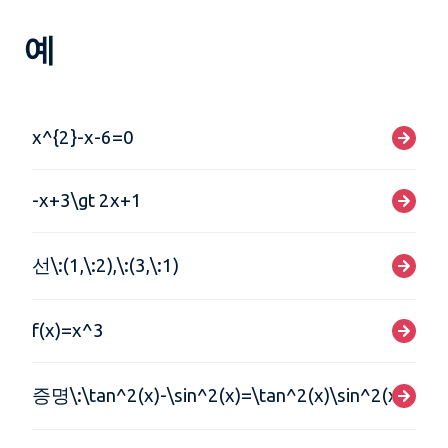
예
x^{2}-x-6=0
-x+3\gt 2x+1
선\:(1,\:2),\:(3,\:1)
f(x)=x^3
증명\:\tan^2(x)-\sin^2(x)=\tan^2(x)\sin^2(x)