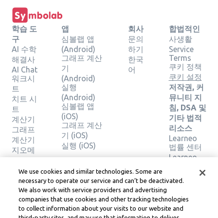
학습 도
앱
회사
합법적인
구
심볼랩 앱
문의
사생활
AI 수학
(Android)
하기
Service
그래프 계산
Terms
해결사
한국
쿠키 정책
기
AI Chat
어
쿠키 설정
워크시
(Android)
실행
저작권, 커
트
(Android)
뮤니티 지
치트 시
심볼랩 앱
침, DSA 및
트
(iOS)
기타 법적
계산기
그래프 계산
리소스
그래프
기 (iOS)
Learneo
계산기
실행 (iOS)
법률 센터
지오메
Learneo
트리 계
서비스 약
산기
We use cookies and similar technologies. Some are
관
솔루션
necessary to operate our service and can’t be deactivated.
We also work with service providers and advertising
확인
companies that use cookies and other tracking technologies
to collect information about your visits to our website and
Symbolab, a Learneo, Inc. business
third-party sites, and may use that information to deliver