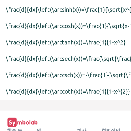
\frac{d}{dx}\left(\arcsinh(x))=\frac{1}{\sqrt{x^
\frac{d}{dx}\left(\arccosh(x))=\frac{1}{\sqrt{x-
\frac{d}{dx}\left(\arctanh(x))=\frac{1}{1-x^2}
\frac{d}{dx}\left(\arcsech(x))=\frac{\sqrt{\frac
\frac{d}{dx}\left(\arccsch(x))=-\frac{1}{\sqrt{\
\frac{d}{dx}\left(\arccoth(x))=\frac{1}{1-x^{2}}
학습 도
앱
회사
합법적인