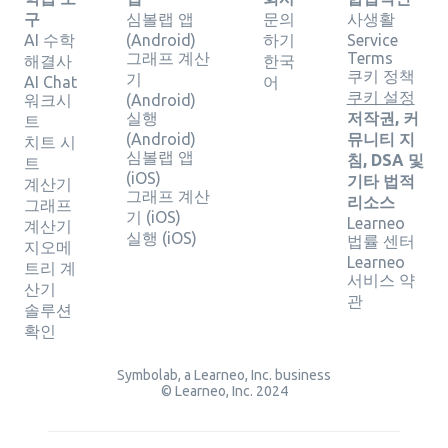
구
심볼랩 앱
문의
사생활
AI 수학
(Android)
하기
Service
그래프 계산
Terms
해결사
한국
쿠키 정책
기
AI Chat
어
쿠키 설정
워크시
(Android)
실행
저작권, 커
트
(Android)
뮤니티 지
치트 시
심볼랩 앱
침, DSA 및
트
(iOS)
기타 법적
계산기
그래프 계산
리소스
그래프
기 (iOS)
Learneo
계산기
실행 (iOS)
법률 센터
지오메
Learneo
트리 계
서비스 약
산기
관
솔루션
확인
Symbolab, a Learneo, Inc. business
© Learneo, Inc. 2024