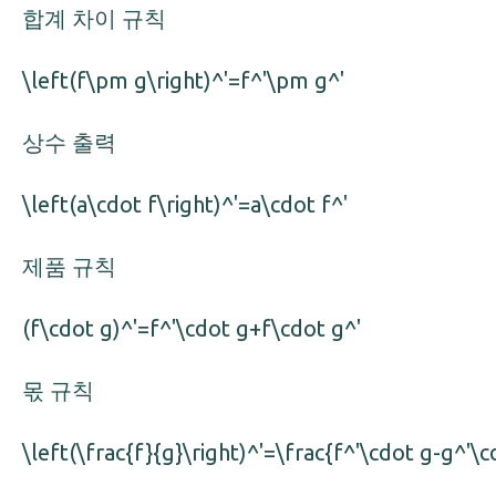
합계 차이 규칙
\left(f\pm g\right)^'=f^'\pm g^'
상수 출력
\left(a\cdot f\right)^'=a\cdot f^'
제품 규칙
(f\cdot g)^'=f^'\cdot g+f\cdot g^'
몫 규칙
\left(\frac{f}{g}\right)^'=\frac{f^'\cdot g-g^'\