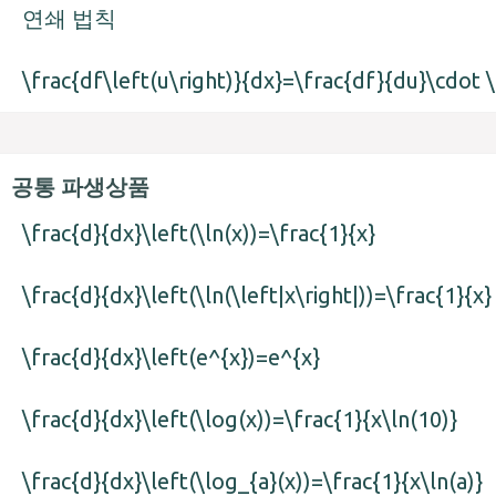
연쇄 법칙
\frac{df\left(u\right)}{dx}=\frac{df}{du}\cdot 
공통 파생상품
\frac{d}{dx}\left(\ln(x))=\frac{1}{x}
\frac{d}{dx}\left(\ln(\left|x\right|))=\frac{1}{x}
\frac{d}{dx}\left(e^{x})=e^{x}
\frac{d}{dx}\left(\log(x))=\frac{1}{x\ln(10)}
\frac{d}{dx}\left(\log_{a}(x))=\frac{1}{x\ln(a)}