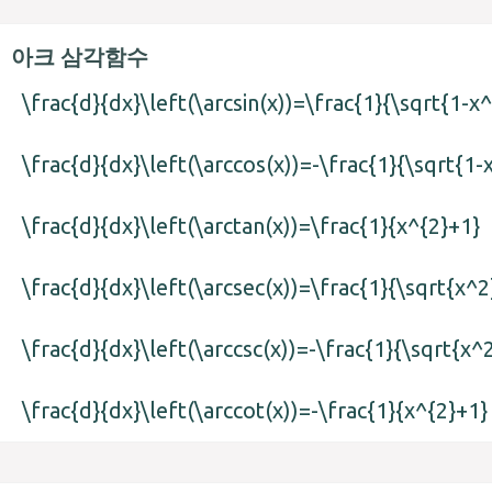
아크 삼각함수
\frac{d}{dx}\left(\arcsin(x))=\frac{1}{\sqrt{1-x^
\frac{d}{dx}\left(\arccos(x))=-\frac{1}{\sqrt{1-
\frac{d}{dx}\left(\arctan(x))=\frac{1}{x^{2}+1}
\frac{d}{dx}\left(\arcsec(x))=\frac{1}{\sqrt{x^2
\frac{d}{dx}\left(\arccsc(x))=-\frac{1}{\sqrt{x^
\frac{d}{dx}\left(\arccot(x))=-\frac{1}{x^{2}+1}