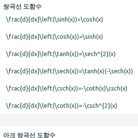
쌍곡선 도함수
\frac{d}{dx}\left(\sinh(x))=\cosh(x)
\frac{d}{dx}\left(\cosh(x))=\sinh(x)
\frac{d}{dx}\left(\tanh(x))=\sech^{2}(x)
\frac{d}{dx}\left(\sech(x))=\tanh(x)(-\sech(x))
\frac{d}{dx}\left(\csch(x))=-\coth(x)\csch(x)
\frac{d}{dx}\left(\coth(x))=-\csch^{2}(x)
아크 쌍곡선 도함수