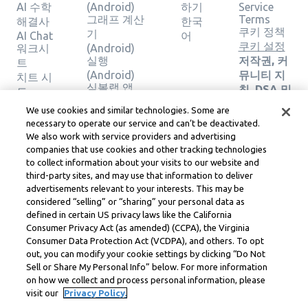
AI 수학
(Android)
하기
Service
그래프 계산
Terms
해결사
한국
쿠키 정책
기
AI Chat
어
쿠키 설정
워크시
(Android)
실행
저작권, 커
트
(Android)
뮤니티 지
치트 시
심볼랩 앱
침, DSA 및
트
(iOS)
기타 법적
계산기
We use cookies and similar technologies. Some are
그래프 계산
리소스
그래프
necessary to operate our service and can’t be deactivated.
기 (iOS)
Learneo
계산기
We also work with service providers and advertising
실행 (iOS)
법률 센터
지오메
companies that use cookies and other tracking technologies
Learneo
트리 계
to collect information about your visits to our website and
서비스 약
third-party sites, and may use that information to deliver
산기
관
advertisements relevant to your interests. This may be
솔루션
considered “selling” or “sharing” your personal data as
확인
defined in certain US privacy laws like the California
Consumer Privacy Act (as amended) (CCPA), the Virginia
Symbolab, a Learneo, Inc. business
Consumer Data Protection Act (VCDPA), and others. To opt
© Learneo, Inc. 2024
out, you can modify your cookie settings by clicking “Do Not
Sell or Share My Personal Info” below. For more information
on how we collect and process personal information, please
visit our
Privacy Policy.