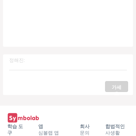
정해진:
가세
요
학습 도
앱
회사
합법적인
구
심볼랩 앱
문의
사생활