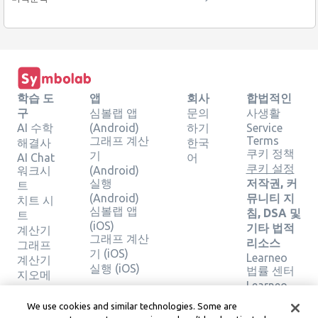
학습 도
앱
회사
합법적인
구
심볼랩 앱
문의
사생활
AI 수학
(Android)
하기
Service
그래프 계산
Terms
해결사
한국
쿠키 정책
기
AI Chat
어
쿠키 설정
워크시
(Android)
실행
저작권, 커
트
(Android)
뮤니티 지
치트 시
심볼랩 앱
침, DSA 및
트
(iOS)
기타 법적
계산기
그래프 계산
리소스
그래프
기 (iOS)
Learneo
계산기
실행 (iOS)
법률 센터
지오메
Learneo
트리 계
서비스 약
산기
We use cookies and similar technologies. Some are
관