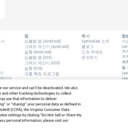
앱
회사
합
결사
심볼랩 앱 (Android)
Symbolab 소개
사
그래프 계산기 (Android)
블로그
Ser
쿠
실행 (Android)
도와 주세요
쿠
심볼랩 앱 (iOS)
문의하기
저작
그래프 계산기 (iOS)
및
실행 (iOS)
산기
Le
크롬 확장 프로그램
 계산기
Le
 our service and can’t be deactivated. We also
 and other tracking technologies to collect
may use that information to deliver
ng” or “sharing” your personal data as defined in
mended) (CCPA), the Virginia Consumer Data
kie settings by clicking “Do Not Sell or Share My
ss personal information, please visit our