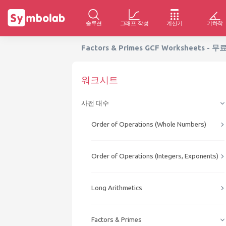
솔루션
그래프 작성
계산기
기하학
Factors & Primes GCF Worksheets -
워크시트
사전 대수
Order of Operations (Whole Numbers)
Order of Operations (Integers, Exponents)
Long Arithmetics
Factors & Primes