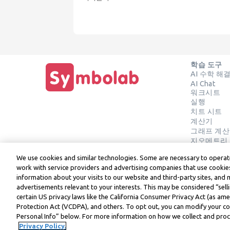
학습 도구
AI 수학 해
AI Chat
워크시트
실행
치트 시트
계산기
그래프 계
지오메트리
솔루션 확인
We use cookies and similar technologies. Some are necessary to operate
work with service providers and advertising companies that use cookies
information about your visits to our website and third-party sites, and 
advertisements relevant to your interests. This may be considered “selli
Symbolab, a Learneo, Inc. business
certain US privacy laws like the California Consumer Privacy Act (as a
© Learneo, Inc. 2024
Protection Act (VCDPA), and others. To opt out, you can modify your coo
Personal Info” below. For more information on how we collect and proce
Privacy Policy.