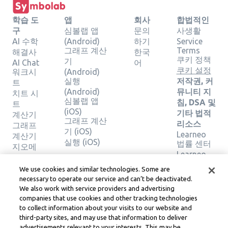
학습 도
앱
회사
합법적인
구
심볼랩 앱
문의
사생활
AI 수학
(Android)
하기
Service
그래프 계산
Terms
해결사
한국
쿠키 정책
기
AI Chat
어
쿠키 설정
워크시
(Android)
실행
저작권, 커
트
(Android)
뮤니티 지
치트 시
심볼랩 앱
침, DSA 및
트
(iOS)
기타 법적
계산기
그래프 계산
리소스
그래프
기 (iOS)
Learneo
계산기
실행 (iOS)
법률 센터
지오메
Learneo
트리 계
서비스 약
산기
We use cookies and similar technologies. Some are
관
솔루션
necessary to operate our service and can’t be deactivated.
확인
We also work with service providers and advertising
companies that use cookies and other tracking technologies
to collect information about your visits to our website and
Symbolab, a Learneo, Inc. business
third-party sites, and may use that information to deliver
© Learneo, Inc. 2024
advertisements relevant to your interests. This may be