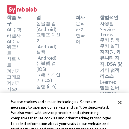
학습 도
앱
회사
합법적인
구
심볼랩 앱
문의
사생활
AI 수학
(Android)
하기
Service
그래프 계산
Terms
해결사
한국
쿠키 정책
기
AI Chat
어
쿠키 설정
워크시
(Android)
실행
저작권, 커
트
(Android)
뮤니티 지
치트 시
심볼랩 앱
침, DSA 및
트
(iOS)
기타 법적
계산기
그래프 계산
리소스
그래프
기 (iOS)
Learneo
계산기
실행 (iOS)
법률 센터
지오메
Learneo
트리 계
서비스 약
산기
We use cookies and similar technologies. Some are
관
솔루션
necessary to operate our service and can’t be deactivated.
확인
We also work with service providers and advertising
companies that use cookies and other tracking technologies
to collect information about your visits to our website and
Symbolab, a Learneo, Inc. business