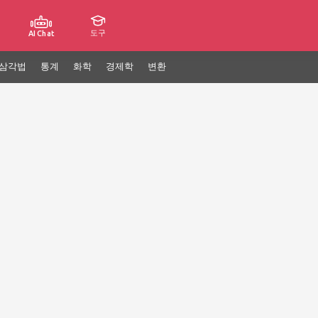
도구
AI Chat
삼각법
통계
화학
경제학
변환