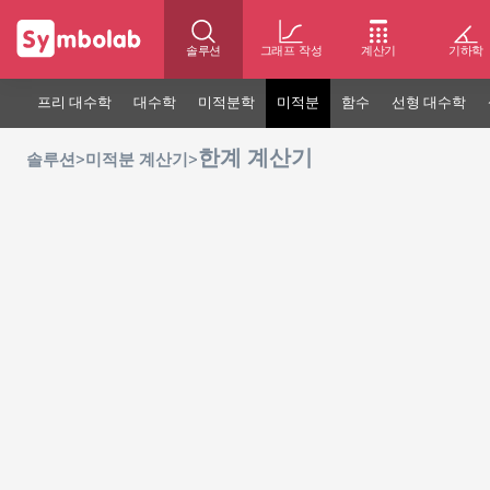
솔루션
그래프 작성
계산기
기하학
프리 대수학
대수학
미적분학
미적분
함수
선형 대수학
한계 계산기
>
>
솔루션
미적분 계산기