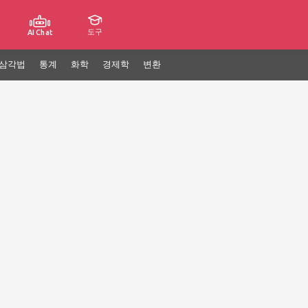
도구
AI Chat
삼각법
통계
화학
경제학
변환