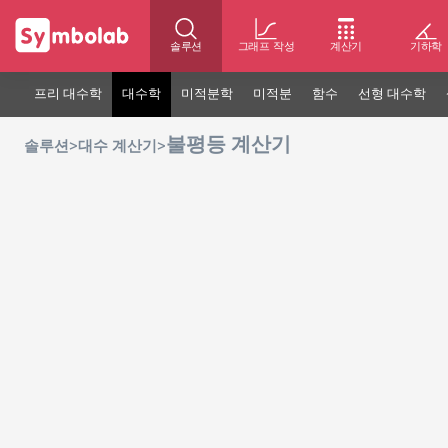
솔루션
그래프 작성
계산기
기하학
프리 대수학
대수학
미적분학
미적분
함수
선형 대수학
불평등 계산기
>
>
솔루션
대수 계산기