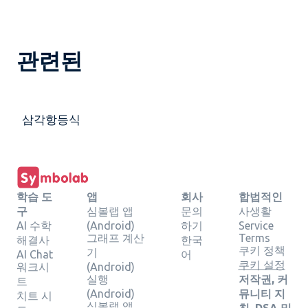
관련된
삼각항등식
학습 도
앱
회사
합법적인
구
심볼랩 앱
문의
사생활
AI 수학
(Android)
하기
Service
그래프 계산
Terms
해결사
한국
쿠키 정책
기
AI Chat
어
쿠키 설정
워크시
(Android)
실행
저작권, 커
트
(Android)
뮤니티 지
치트 시
심볼랩 앱