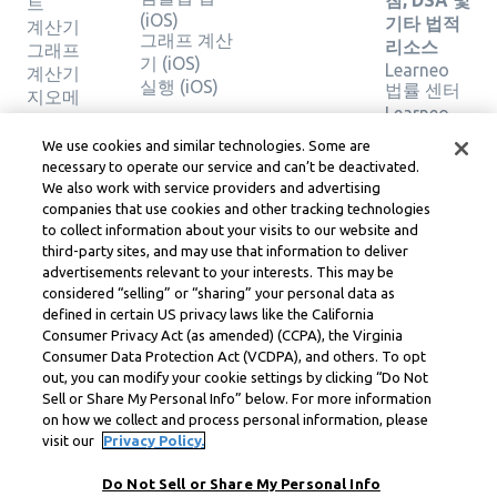
침, DSA 및
트
(iOS)
기타 법적
계산기
그래프 계산
리소스
그래프
기 (iOS)
Learneo
계산기
실행 (iOS)
법률 센터
지오메
Learneo
트리 계
서비스 약
산기
We use cookies and similar technologies. Some are
관
솔루션
necessary to operate our service and can’t be deactivated.
확인
We also work with service providers and advertising
companies that use cookies and other tracking technologies
to collect information about your visits to our website and
Symbolab, a Learneo, Inc. business
third-party sites, and may use that information to deliver
© Learneo, Inc. 2024
advertisements relevant to your interests. This may be
considered “selling” or “sharing” your personal data as
defined in certain US privacy laws like the California
Consumer Privacy Act (as amended) (CCPA), the Virginia
Consumer Data Protection Act (VCDPA), and others. To opt
out, you can modify your cookie settings by clicking “Do Not
Sell or Share My Personal Info” below. For more information
on how we collect and process personal information, please
visit our
Privacy Policy.
Do Not Sell or Share My Personal Info