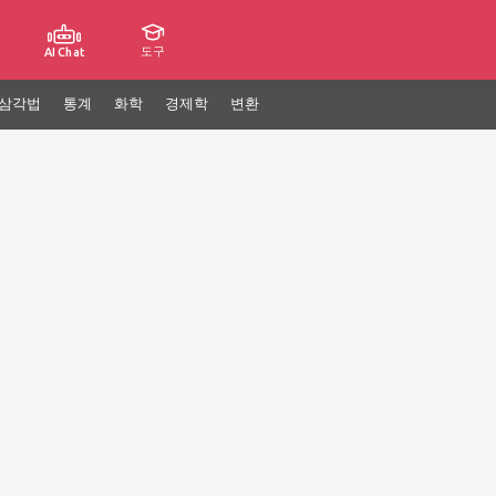
도구
AI Chat
삼각법
통계
화학
경제학
변환