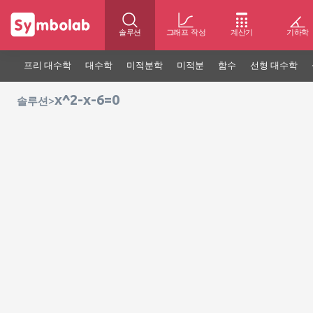
솔루션
그래프 작성
계산기
기하학
프리 대수학
대수학
미적분학
미적분
함수
선형 대수학
x^2-x-6=0
>
솔루션