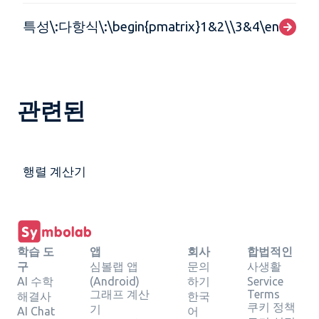
특성\:다항식\:\begin{pmatrix}1&2\\3&4\end{pmat
관련된
행렬 계산기
학습 도
앱
회사
합법적인
구
심볼랩 앱
문의
사생활
AI 수학
(Android)
하기
Service
그래프 계산
Terms
해결사
한국
쿠키 정책
기
AI Chat
어