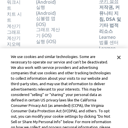
쿠키 설정
워크시
(Android)
실행
저작권, 커
트
(Android)
뮤니티 지
치트 시
심볼랩 앱
침, DSA 및
트
(iOS)
기타 법적
계산기
그래프 계산
리소스
그래프
기 (iOS)
Learneo
계산기
실행 (iOS)
법률 센터
지오메
Learneo
트리 계
서비스 약
산기
We use cookies and similar technologies. Some are
관
솔루션
necessary to operate our service and can’t be deactivated.
확인
We also work with service providers and advertising
companies that use cookies and other tracking technologies
to collect information about your visits to our website and
Symbolab, a Learneo, Inc. business
third-party sites, and may use that information to deliver
© Learneo, Inc. 2024
advertisements relevant to your interests. This may be
considered “selling” or “sharing” your personal data as
defined in certain US privacy laws like the California
Consumer Privacy Act (as amended) (CCPA), the Virginia
Consumer Data Protection Act (VCDPA), and others. To opt
out, you can modify your cookie settings by clicking “Do Not
Sell or Share My Personal Info” below. For more information
on how we collect and process personal information, please