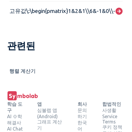
고유값\:\begin{pmatrix}1&2&1\\6&-1&0\\-1&-2&-
관련된
행렬 계산기
학습 도
앱
회사
합법적인
구
심볼랩 앱
문의
사생활
AI 수학
(Android)
하기
Service
그래프 계산
Terms
해결사
한국
쿠키 정책
기
AI Chat
어