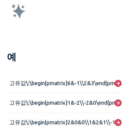
예
고유값\:\begin{pmatrix}6&-1\\2&3\end{pmatrix}
고유값\:\begin{pmatrix}1&-2\\-2&0\end{pmatrix}
고유값\:\begin{pmatrix}2&0&0\\1&2&1\\-1&0&1\