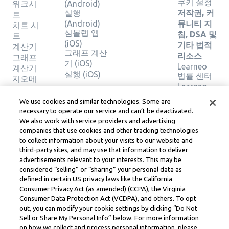
쿠키 설정
워크시
(Android)
실행
저작권, 커
트
(Android)
뮤니티 지
치트 시
심볼랩 앱
침, DSA 및
트
(iOS)
기타 법적
계산기
그래프 계산
리소스
그래프
기 (iOS)
Learneo
계산기
실행 (iOS)
법률 센터
지오메
Learneo
트리 계
서비스 약
산기
We use cookies and similar technologies. Some are
관
솔루션
necessary to operate our service and can’t be deactivated.
확인
We also work with service providers and advertising
companies that use cookies and other tracking technologies
to collect information about your visits to our website and
Symbolab, a Learneo, Inc. business
third-party sites, and may use that information to deliver
© Learneo, Inc. 2024
advertisements relevant to your interests. This may be
considered “selling” or “sharing” your personal data as
defined in certain US privacy laws like the California
Consumer Privacy Act (as amended) (CCPA), the Virginia
Consumer Data Protection Act (VCDPA), and others. To opt
out, you can modify your cookie settings by clicking “Do Not
Sell or Share My Personal Info” below. For more information
on how we collect and process personal information, please