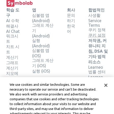
학습 도
앱
회사
합법적인
구
심볼랩 앱
문의
사생활
AI 수학
(Android)
하기
Service
그래프 계산
Terms
해결사
한국
쿠키 정책
기
AI Chat
어
쿠키 설정
워크시
(Android)
실행
저작권, 커
트
(Android)
뮤니티 지
치트 시
심볼랩 앱
침, DSA 및
트
(iOS)
기타 법적
계산기
그래프 계산
리소스
그래프
기 (iOS)
Learneo
계산기
실행 (iOS)
법률 센터
지오메
Learneo
트리 계
서비스 약
산기
We use cookies and similar technologies. Some are
관
솔루션
necessary to operate our service and can’t be deactivated.
확인
We also work with service providers and advertising
companies that use cookies and other tracking technologies
to collect information about your visits to our website and
Symbolab, a Learneo, Inc. business
third-party sites, and may use that information to deliver
© Learneo, Inc. 2024
advertisements relevant to your interests. This may be