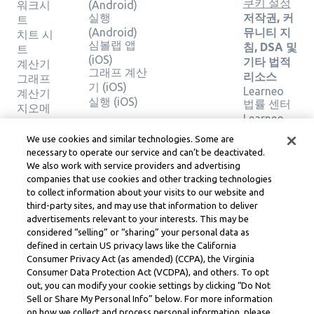
쿠키 설정
워크시
(Android)
실행
저작권, 커
트
(Android)
뮤니티 지
치트 시
심볼랩 앱
침, DSA 및
트
(iOS)
기타 법적
계산기
그래프 계산
리소스
그래프
기 (iOS)
Learneo
계산기
실행 (iOS)
법률 센터
지오메
Learneo
트리 계
서비스 약
산기
We use cookies and similar technologies. Some are
관
솔루션
necessary to operate our service and can’t be deactivated.
확인
We also work with service providers and advertising
companies that use cookies and other tracking technologies
to collect information about your visits to our website and
Symbolab, a Learneo, Inc. business
third-party sites, and may use that information to deliver
© Learneo, Inc. 2024
advertisements relevant to your interests. This may be
considered “selling” or “sharing” your personal data as
defined in certain US privacy laws like the California
Consumer Privacy Act (as amended) (CCPA), the Virginia
Consumer Data Protection Act (VCDPA), and others. To opt
out, you can modify your cookie settings by clicking “Do Not
Sell or Share My Personal Info” below. For more information
on how we collect and process personal information, please