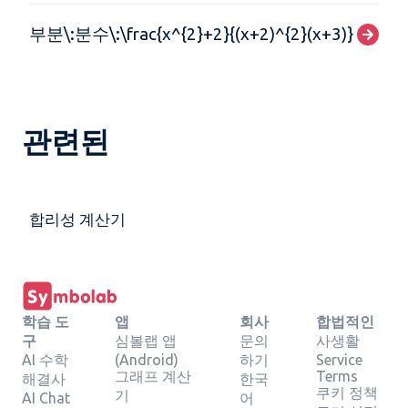
부분\:분수\:\frac{x^{2}+2}{(x+2)^{2}(x+3)}
관련된
합리성 계산기
학습 도
앱
회사
합법적인
구
심볼랩 앱
문의
사생활
AI 수학
(Android)
하기
Service
그래프 계산
Terms
해결사
한국
쿠키 정책
기
AI Chat
어