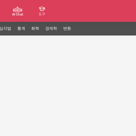
도구
AI Chat
삼각법
통계
화학
경제학
변환