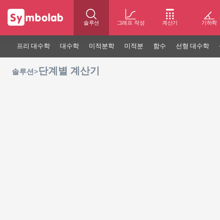
솔루션
그래프 작성
계산기
기하학
프리 대수학
대수학
미적분학
미적분
함수
선형 대수학
단계별 계산기
>
솔루션