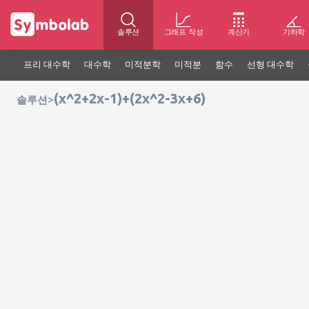
솔루션
그래프 작성
계산기
기하학
프리 대수학
대수학
미적분학
미적분
함수
선형 대수학
(x^2+2x-1)+(2x^2-3x+6)
>
솔루션