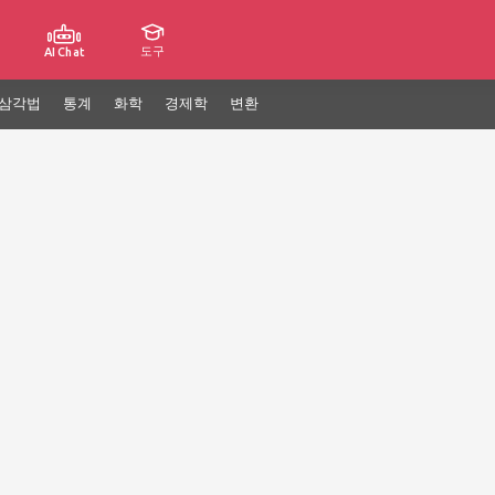
도구
AI Chat
삼각법
통계
화학
경제학
변환