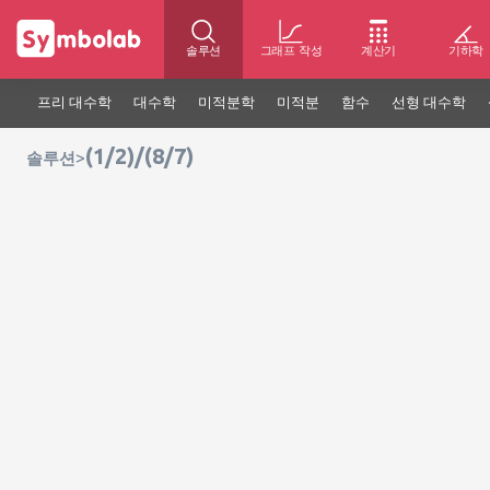
솔루션
그래프 작성
계산기
기하학
프리 대수학
대수학
미적분학
미적분
함수
선형 대수학
(1/2)/(8/7)
>
솔루션