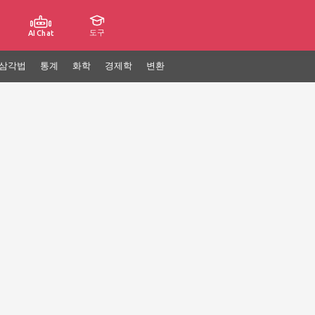
도구
AI Chat
삼각법
통계
화학
경제학
변환