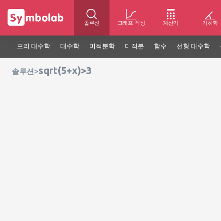
솔루션
그래프 작성
계산기
기하학
프리 대수학
대수학
미적분학
미적분
함수
선형 대수학
sqrt(5+x)>3
>
솔루션