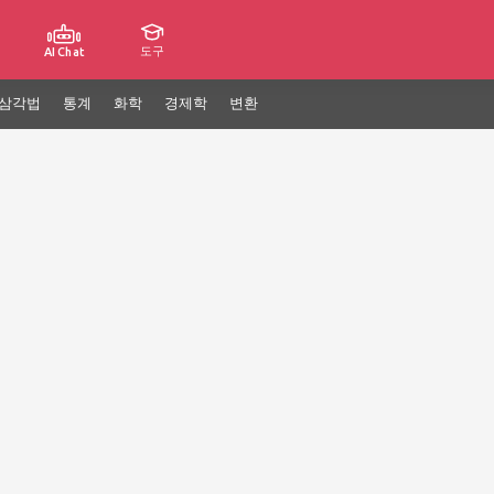
도구
AI Chat
삼각법
통계
화학
경제학
변환