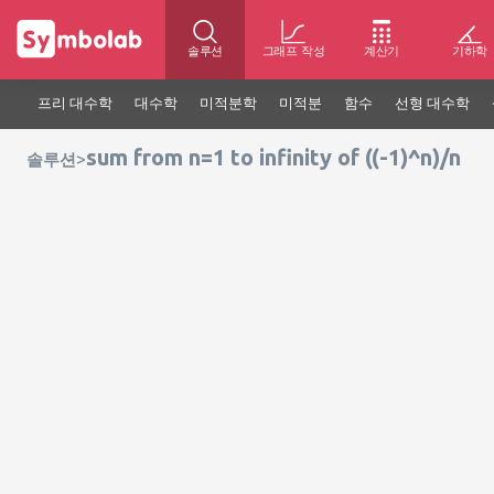
솔루션
그래프 작성
계산기
기하학
프리 대수학
대수학
미적분학
미적분
함수
선형 대수학
sum from n=1 to infinity of ((-1)^n)/n
>
솔루션