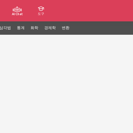
도구
AI Chat
삼각법
통계
화학
경제학
변환