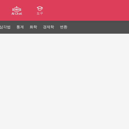
도구
AI Chat
삼각법
통계
화학
경제학
변환