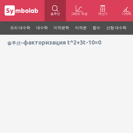
솔루션
그래프 작성
계산기
기하학
프리 대수학
대수학
미적분학
미적분
함수
선형 대수학
факторизация t^2+3t-10=0
>
솔루션