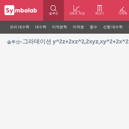
솔루션
그래프 작성
계산기
기하학
프리 대수학
대수학
미적분학
미적분
함수
선형 대수학
그라데이션 y^2z+2xz^2,2xyz,xy^2+2x^2
>
솔루션