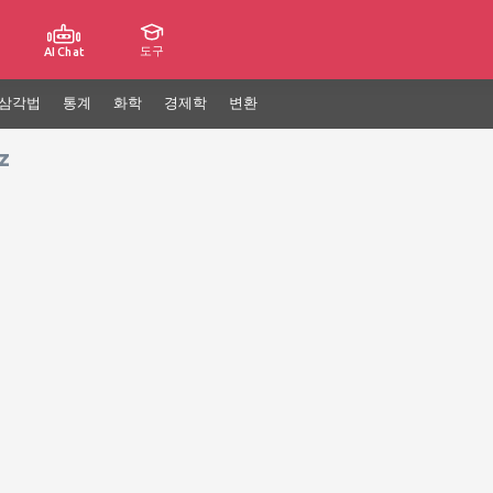
도구
AI Chat
삼각법
통계
화학
경제학
변환
z