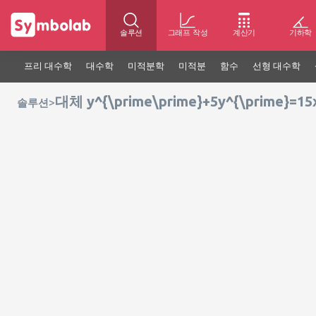
솔루션
그래프 작성
계산기
기하학
프리 대수학
대수학
미적분학
미적분
함수
선형 대수학
대체 y^{\prime\prime}+5y^{\prime}=15
>
솔루션