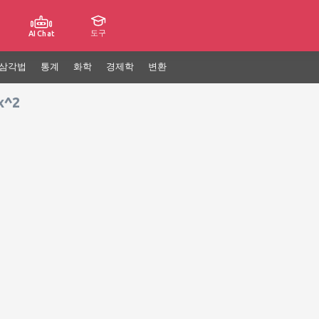
도구
AI Chat
삼각법
통계
화학
경제학
변환
x^2