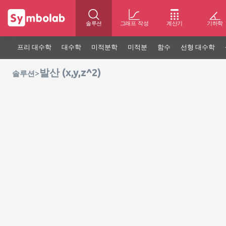
솔루션
그래프 작성
계산기
기하학
프리 대수학
대수학
미적분학
미적분
함수
선형 대수학
발산 (x,y,z^2)
>
솔루션