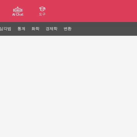
도구
AI Chat
삼각법
통계
화학
경제학
변환