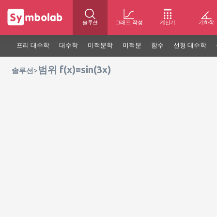
솔루션
그래프 작성
계산기
기하학
프리 대수학
대수학
미적분학
미적분
함수
선형 대수학
범위 f(x)=sin(3x)
>
솔루션