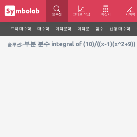
솔루션
그래프 작성
계산기
기하학
프리 대수학
대수학
미적분학
미적분
함수
선형 대수학
부분 분수 integral of (10)/((x-1)(x^2+9))
>
솔루션