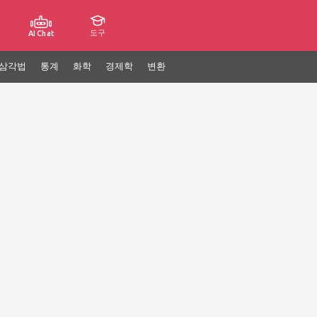
도구
AI Chat
삼각법
통계
화학
경제학
변환