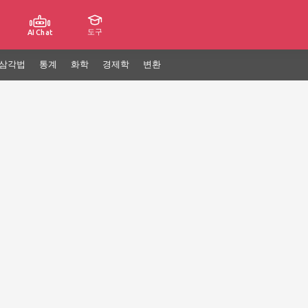
도구
AI Chat
삼각법
통계
화학
경제학
변환