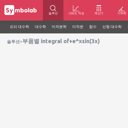
솔루션
그래프 작성
계산기
기하학
프리 대수학
대수학
미적분학
미적분
함수
선형 대수학
부품별 integral of+e^xsin(3x)
>
솔루션