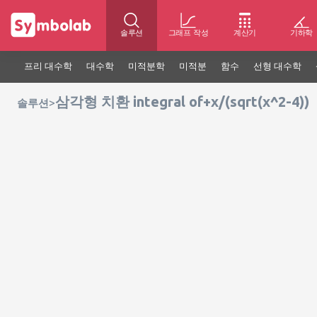
솔루션
그래프 작성
계산기
기하학
프리 대수학
대수학
미적분학
미적분
함수
선형 대수학
삼각형 치환 integral of+x/(sqrt(x^2-4))
>
솔루션