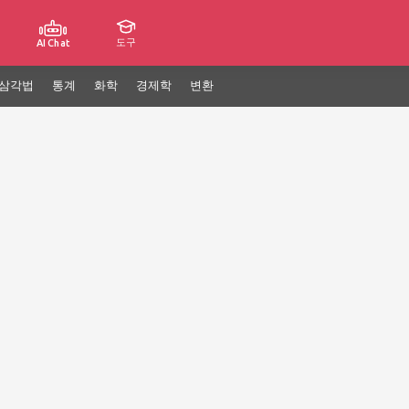
도구
AI Chat
삼각법
통계
화학
경제학
변환