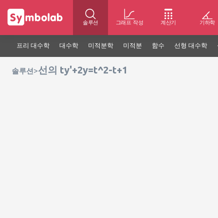
솔루션
그래프 작성
계산기
기하학
프리 대수학
대수학
미적분학
미적분
함수
선형 대수학
선의 ty'+2y=t^2-t+1
>
솔루션