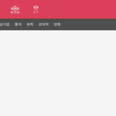
도구
AI Chat
삼각법
통계
화학
경제학
변환