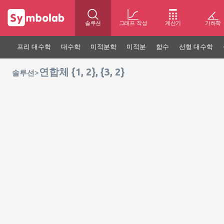
솔루션
그래프 작성
계산기
기하학
프리 대수학
대수학
미적분학
미적분
함수
선형 대수학
연합체 {1, 2}, {3, 2}
>
솔루션