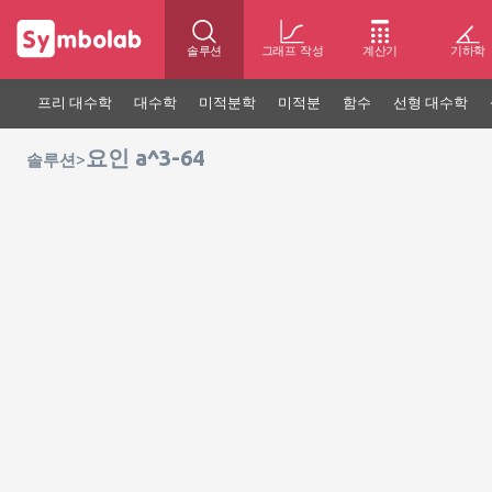
솔루션
그래프 작성
계산기
기하학
프리 대수학
대수학
미적분학
미적분
함수
선형 대수학
요인 a^3-64
>
솔루션