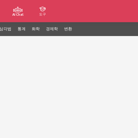
도구
AI Chat
삼각법
통계
화학
경제학
변환