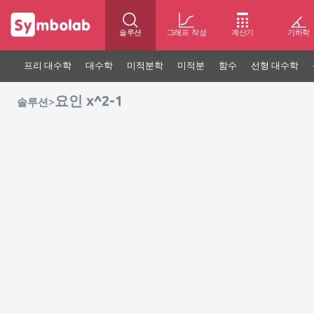
솔루션
그래프 작성
계산기
기하학
프리 대수학
대수학
미적분학
미적분
함수
선형 대수학
요인 x^2-1
>
솔루션