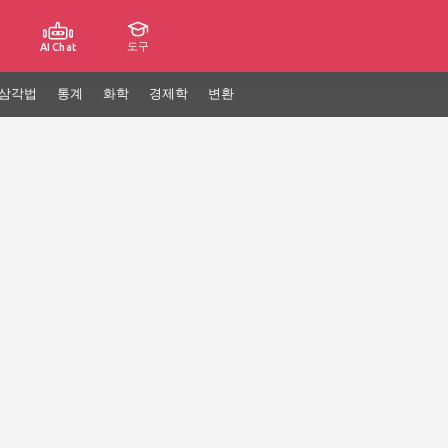
도구
AI Chat
삼각법
통계
화학
경제학
변환