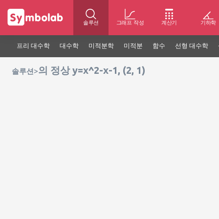
솔루션
그래프 작성
계산기
기하학
프리 대수학
대수학
미적분학
미적분
함수
선형 대수학
의 정상 y=x^2-x-1, (2, 1)
>
솔루션