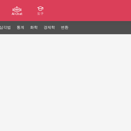
도구
AI Chat
삼각법
통계
화학
경제학
변환