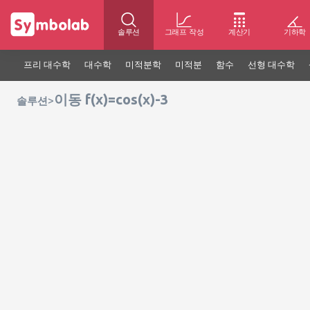
솔루션
그래프 작성
계산기
기하학
프리 대수학
대수학
미적분학
미적분
함수
선형 대수학
이동 f(x)=cos(x)-3
>
솔루션