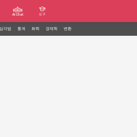
도구
AI Chat
삼각법
통계
화학
경제학
변환