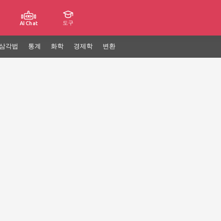
도구
AI Chat
삼각법
통계
화학
경제학
변환