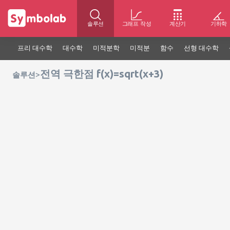
솔루션
그래프 작성
계산기
기하학
프리 대수학
대수학
미적분학
미적분
함수
선형 대수학
전역 극한점 f(x)=sqrt(x+3)
>
솔루션