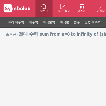
솔루션
그래프 작성
계산기
기하학
프리 대수학
대수학
미적분학
미적분
함수
선형 대수학
절대 수렴 sum from n=0 to infinity of (sin
>
솔루션