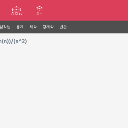
도구
AI Chat
삼각법
통계
화학
경제학
변환
(n))/(n^2)