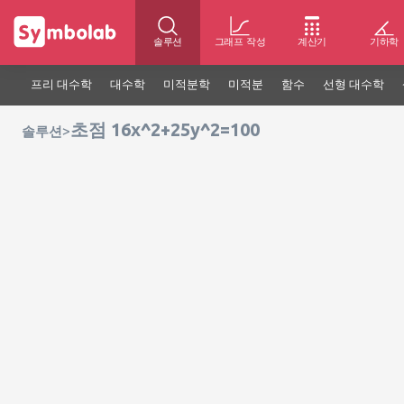
솔루션
그래프 작성
계산기
기하학
프리 대수학
대수학
미적분학
미적분
함수
선형 대수학
초점 16x^2+25y^2=100
>
솔루션