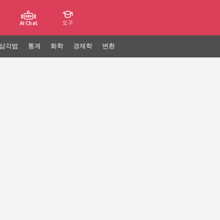
도구
AI Chat
삼각법
통계
화학
경제학
변환