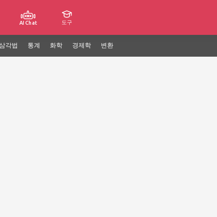
도구
AI Chat
삼각법
통계
화학
경제학
변환