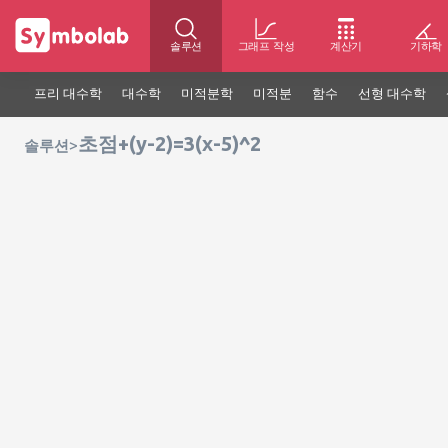
솔루션
그래프 작성
계산기
기하학
프리 대수학
대수학
미적분학
미적분
함수
선형 대수학
초점+(y-2)=3(x-5)^2
>
솔루션