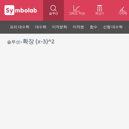
솔루션
그래프 작성
계산기
기하학
프리 대수학
대수학
미적분학
미적분
함수
선형 대수학
확장 (x-3)^2
>
솔루션