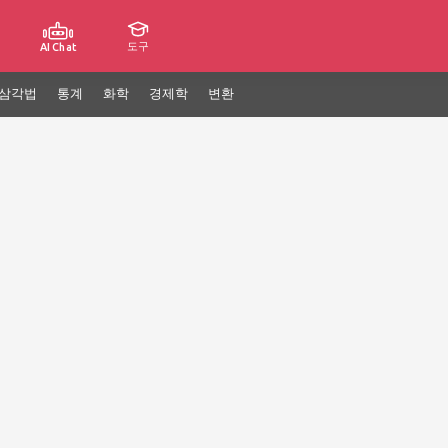
도구
AI Chat
삼각법
통계
화학
경제학
변환