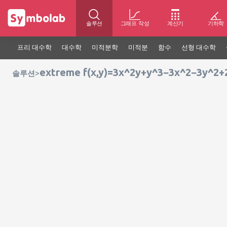
솔루션
그래프 작성
계산기
기하학
프리 대수학
대수학
미적분학
미적분
함수
선형 대수학
extreme f(x,y)=3x^2y+y^3−3x^2−3y^2+
>
솔루션