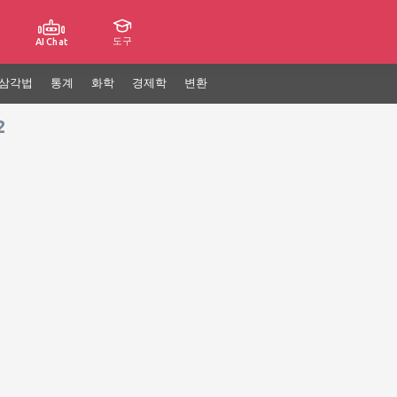
도구
AI Chat
삼각법
통계
화학
경제학
변환
2