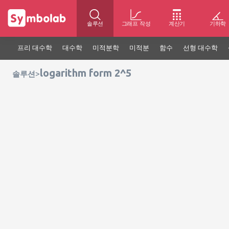
솔루션
그래프 작성
계산기
기하학
프리 대수학
대수학
미적분학
미적분
함수
선형 대수학
logarithm form 2^5
>
솔루션