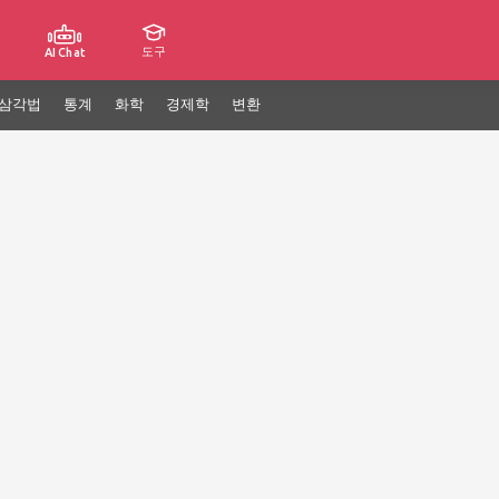
도구
AI Chat
삼각법
통계
화학
경제학
변환