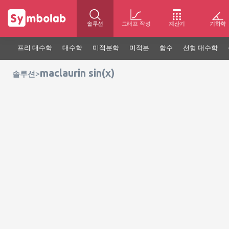
솔루션
그래프 작성
계산기
기하학
프리 대수학
대수학
미적분학
미적분
함수
선형 대수학
maclaurin sin(x)
>
솔루션