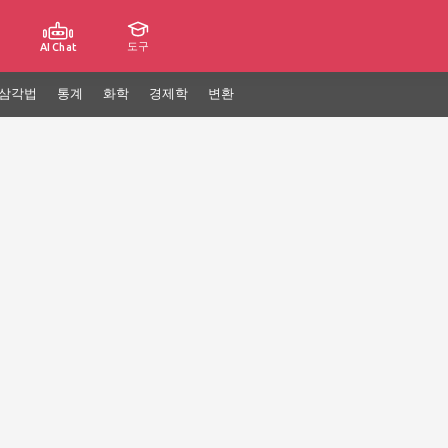
도구
AI Chat
삼각법
통계
화학
경제학
변환