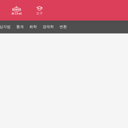
도구
AI Chat
삼각법
통계
화학
경제학
변환