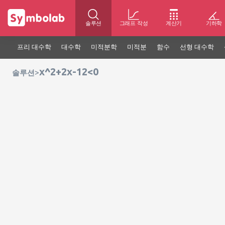
솔루션
그래프 작성
계산기
기하학
프리 대수학
대수학
미적분학
미적분
함수
선형 대수학
x^2+2x-12<0
>
솔루션