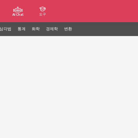
도구
AI Chat
삼각법
통계
화학
경제학
변환