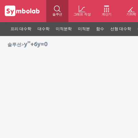
솔루션
그래프 작성
계산기
기하학
프리 대수학
대수학
미적분학
미적분
함수
선형 대수학
y''+6y=0
>
솔루션