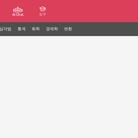
도구
AI Chat
삼각법
통계
화학
경제학
변환