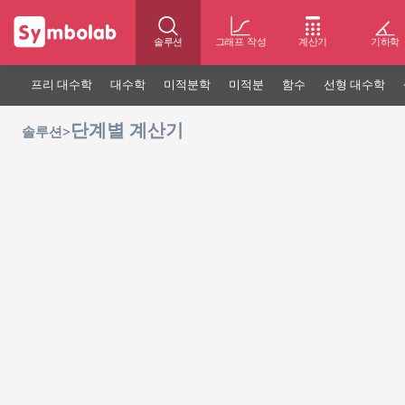
솔루션
그래프 작성
계산기
기하학
프리 대수학
대수학
미적분학
미적분
함수
선형 대수학
단계별 계산기
>
솔루션