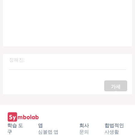
정해진:
가세
요
학습 도
앱
회사
합법적인
구
심볼랩 앱
문의
사생활