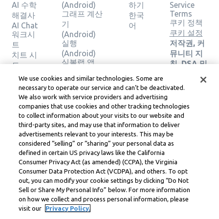
AI 수학
(Android)
하기
Service
그래프 계산
Terms
해결사
한국
쿠키 정책
기
AI Chat
어
쿠키 설정
워크시
(Android)
실행
저작권, 커
트
(Android)
뮤니티 지
치트 시
심볼랩 앱
침, DSA 및
트
(iOS)
기타 법적
계산기
We use cookies and similar technologies. Some are
그래프 계산
리소스
그래프
necessary to operate our service and can’t be deactivated.
기 (iOS)
Learneo
계산기
We also work with service providers and advertising
실행 (iOS)
법률 센터
지오메
companies that use cookies and other tracking technologies
Learneo
트리 계
to collect information about your visits to our website and
서비스 약
third-party sites, and may use that information to deliver
산기
관
advertisements relevant to your interests. This may be
솔루션
considered “selling” or “sharing” your personal data as
확인
defined in certain US privacy laws like the California
Consumer Privacy Act (as amended) (CCPA), the Virginia
Symbolab, a Learneo, Inc. business
Consumer Data Protection Act (VCDPA), and others. To opt
© Learneo, Inc. 2024
out, you can modify your cookie settings by clicking “Do Not
Sell or Share My Personal Info” below. For more information
on how we collect and process personal information, please
visit our
Privacy Policy.