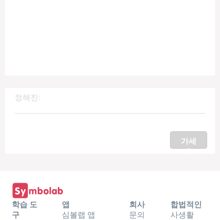
정해진:
가세
요
학습 도
앱
회사
합법적인
구
심볼랩 앱
문의
사생활