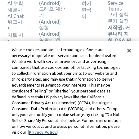
AI 수학
(Android)
하기
Service
그래프 계산
Terms
해결사
한국
쿠키 정책
기
AI Chat
어
쿠키 설정
워크시
(Android)
실행
저작권, 커
트
(Android)
뮤니티 지
치트 시
심볼랩 앱
침, DSA 및
트
(iOS)
기타 법적
계산기
We use cookies and similar technologies. Some are
그래프 계산
리소스
그래프
necessary to operate our service and can’t be deactivated.
기 (iOS)
Learneo
계산기
We also work with service providers and advertising
실행 (iOS)
법률 센터
지오메
companies that use cookies and other tracking technologies
Learneo
트리 계
to collect information about your visits to our website and
서비스 약
third-party sites, and may use that information to deliver
산기
관
advertisements relevant to your interests. This may be
솔루션
considered “selling” or “sharing” your personal data as
확인
defined in certain US privacy laws like the California
Consumer Privacy Act (as amended) (CCPA), the Virginia
Symbolab, a Learneo, Inc. business
Consumer Data Protection Act (VCDPA), and others. To opt
© Learneo, Inc. 2024
out, you can modify your cookie settings by clicking “Do Not
Sell or Share My Personal Info” below. For more information
on how we collect and process personal information, please
visit our
Privacy Policy.