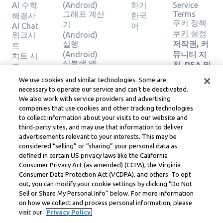
AI 수학
(Android)
하기
Service
그래프 계산
Terms
해결사
한국
쿠키 정책
기
AI Chat
어
쿠키 설정
워크시
(Android)
실행
저작권, 커
트
(Android)
뮤니티 지
치트 시
심볼랩 앱
침, DSA 및
트
(iOS)
기타 법적
계산기
We use cookies and similar technologies. Some are
그래프 계산
리소스
그래프
necessary to operate our service and can’t be deactivated.
기 (iOS)
Learneo
계산기
We also work with service providers and advertising
실행 (iOS)
법률 센터
지오메
companies that use cookies and other tracking technologies
Learneo
트리 계
to collect information about your visits to our website and
서비스 약
third-party sites, and may use that information to deliver
산기
관
advertisements relevant to your interests. This may be
솔루션
considered “selling” or “sharing” your personal data as
확인
defined in certain US privacy laws like the California
Consumer Privacy Act (as amended) (CCPA), the Virginia
Symbolab, a Learneo, Inc. business
Consumer Data Protection Act (VCDPA), and others. To opt
© Learneo, Inc. 2024
out, you can modify your cookie settings by clicking “Do Not
Sell or Share My Personal Info” below. For more information
on how we collect and process personal information, please
visit our
Privacy Policy.