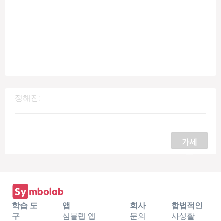
정해진:
가세
요
학습 도
앱
회사
합법적인
구
심볼랩 앱
문의
사생활